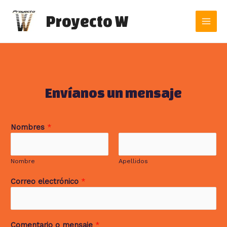
Ir
Main
al
Proyecto W
contenido
Men
Envíanos un mensaje
Nombres
*
Nombre
Apellidos
Correo electrónico
*
Comentario o mensaje
*